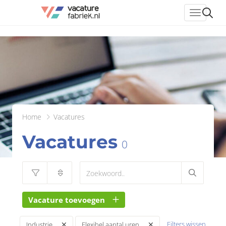
header_
Home
Vacatures
Vacatures
0
Vacature toevoegen
Filters wissen
Industrie
Flexibel aantal uren