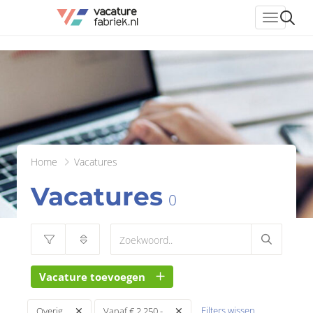
header_
Home
Vacatures
Vacatures
0
Vacature toevoegen
Filters wissen
Overig
Vanaf € 2.250,-