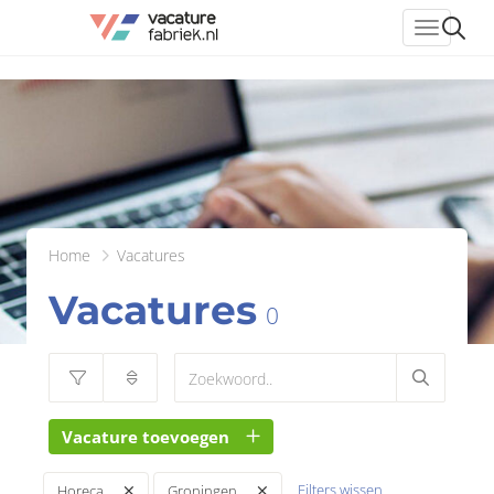
header_
Home
Vacatures
Vacatures
0
Vacature toevoegen
Filters wissen
Horeca
Groningen