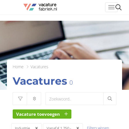
header_
Home
Vacatures
Vacatures
0
Vacature toevoegen
Filters wissen
Industrie
Vanaf € 1.750,-