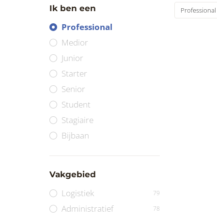
Ik ben een
Professional
Professional
Medior
Junior
Starter
Senior
Student
Stagiaire
Bijbaan
Vakgebied
Logistiek
79
Administratief
78