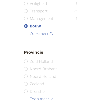
Veiligheid
3
Transport
76
Management
2
Overig
Callcenter
Industrie
Techniek
Overheid
Bouw
6
9
Installatietechniek
Horeca
Laboratorium
Marketing
Werktuigbouwkunde
Zoek meer
1
Provincie
Zuid-Holland
Noord-Brabant
Noord-Holland
Zeeland
Drenthe
Flevoland
Friesland
Gelderland
Groningen
Limburg
Overijssel
Utrecht
Toon meer