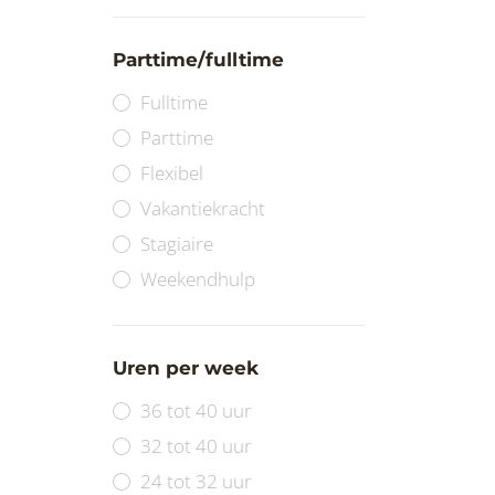
Parttime/fulltime
Fulltime
Parttime
Flexibel
Vakantiekracht
Stagiaire
Weekendhulp
Uren per week
36 tot 40 uur
32 tot 40 uur
24 tot 32 uur