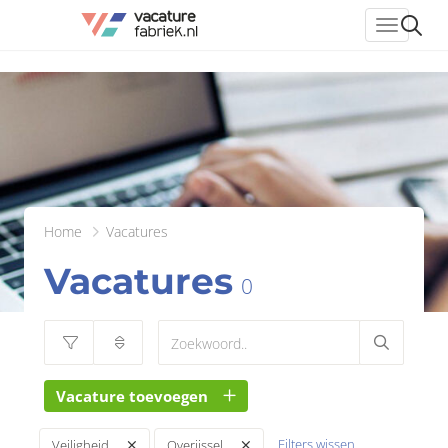
header_
Home
Vacatures
Vacatures
0
Vacature toevoegen
Filters wissen
Veiligheid
Overijssel